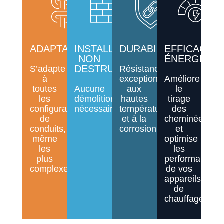
ADAPTABILITÉ
INSTALLATION
DURABILITÉ
EFFICACITÉ
NON
ÉNERGÉTIQ
DESTRUCTIVE
S’adapte
Résistance
à
exceptionnelle
Améliore
toutes
Aucune
aux
le
les
démolition
hautes
tirage
configurations
nécessaire.
températures
des
de
et à la
cheminées
conduits,
corrosion.
et
même
optimise
les
les
plus
performances
complexes.
de vos
appareils
de
chauffage.